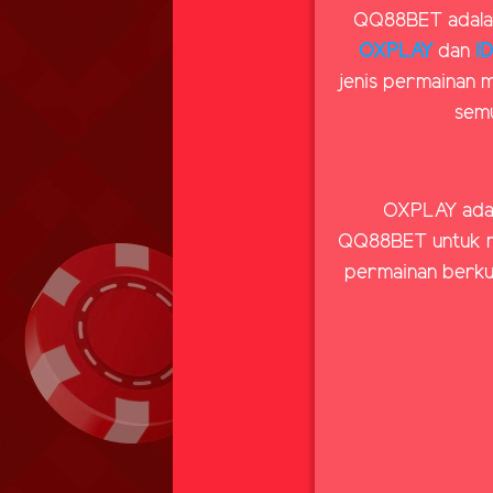
QQ88BET adalah 
OXPLAY
dan
I
jenis permainan m
semu
OXPLAY adal
QQ88BET untuk me
permainan berku