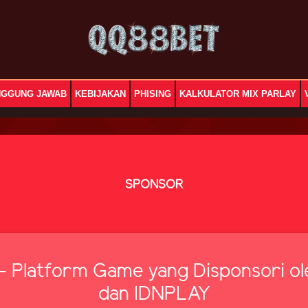
NGGUNG JAWAB
KEBIJAKAN
PHISING
KALKULATOR MIX PARLAY
SPONSOR
 Platform Game yang Disponsori o
dan IDNPLAY