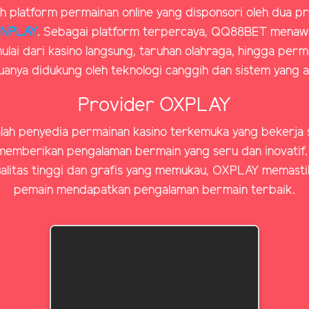
platform permainan online yang disponsori oleh dua p
DNPLAY
. Sebagai platform terpercaya, QQ88BET menaw
ulai dari kasino langsung, taruhan olahraga, hingga perma
anya didukung oleh teknologi canggih dan sistem yang 
Provider OXPLAY
ah penyedia permainan kasino terkemuka yang bekerja
mberikan pengalaman bermain yang seru dan inovatif
alitas tinggi dan grafis yang memukau, OXPLAY memasti
pemain mendapatkan pengalaman bermain terbaik.