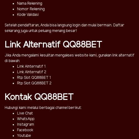
Nama Rekening
Nomor Rekening
Kode Validasi
Setelah pendaftaran, Anda bisa langsung login dan mulai bermain. Daftar
sekarang juga untuk peluang menang besar!
Link Alternatif QQ88BET
Jika Anda mengalami kesulitan mengakses website kami, gunakan link alternatif
di bawah:
Link Alnternatif 1
Link Alnternatif 2
Rtp Slot QQ88BET 1
Rtp Slot QQ88BET 2
Kontak QQ88BET
Hubungi kami melalui berbagai channel berikut:
Live Chat
WhatsApp
Instagram
Facebook
Youtube