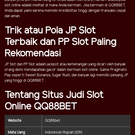
slot online adalah melihat di mana Anda bermain. Jika bermain di QQ88BET,
Anda dapat yakin karena memiliki kredibilitas tinggi dengan transaksi cepat
dan aman.
Trik atau Pola JP Slot
Terbaik dan PP Slot Paling
Rekomendasi
JP Slot dan PP Slot adalah jackpot atau kemenangan yang dicari oleh banyak
orang demi mendapatkan gacor dalam bermain slot online. Game Pragmatic
Play seperti Sweet Bonanza, Sugar Rush, dan banyak lagi memiliki peluang JP
yang tinggi di QQ88BET.
Tentang Situs Judi Slot
Online QQ88BET
Website
QQ88bet
Mata Uang
Indonesian Rupiah (IDR)